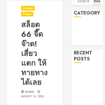
for:
Casino
CATEGORY
Poker
สล็อต
Casino
Poker
66 จี๊ด
Gambling
จ๊าด!
Slot
เสี่ยว
RECENT
POSTS
แตก ให้
ทายทาง
MPO500 Login
and Play Slots
ได้เลย
Anytime
Rajabonanza88
ADMIN
Offers Slots
AUGUST 6, 2024
with Great