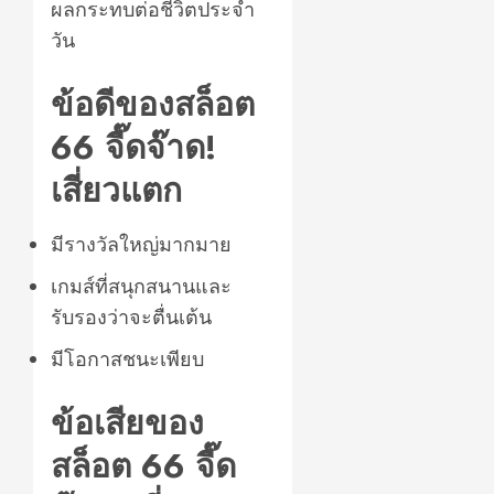
ผลกระทบต่อชีวิตประจำ
วัน
ข้อดีของสล็อต
66 จี๊ดจ๊าด!
เสี่ยวแตก
มีรางวัลใหญ่มากมาย
เกมส์ที่สนุกสนานและ
รับรองว่าจะตื่นเต้น
มีโอกาสชนะเพียบ
ข้อเสียของ
สล็อต 66 จี๊ด