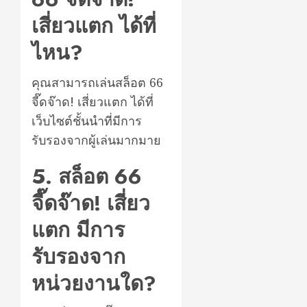
เสี่ยวแตก ได้ที่
ไหน?
คุณสามารถเล่นสล็อต 66
จี๊ดจ๊าด! เสี่ยวแตก ได้ที่
เว็บไซต์ชั้นนำที่มีการ
รับรองจากผู้เล่นมากมาย
5. สล็อต 66
จี๊ดจ๊าด! เสี่ยว
แตก มีการ
รับรองจาก
หน่วยงานใด?