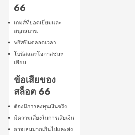
66
เกมส์ที่ยอดเยี่ยมและ
สนุกสนาน
ฟรีสปินตลอดเวลา
โบนัสและโอกาสชนะ
เพียบ
ข้อเสียของ
สล็อต 66
ต้องมีการลงทุนเงินจริง
มีความเสี่ยงในการเสียเงิน
อาจเล่นมากเกินไปและส่ง