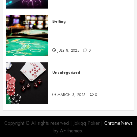
Betting
Maximizing Your Leisure Time:
Top-Rated Ball Game Sites
Reviewed
JULY 8, 2025
0
Uncategorized
Enjoy the thrill of online casinos
from the comfort of your home
MARCH 3, 2025
0
Copyright © All rights reserved | Jokiqq Poker
|
ChromeNews
by AF themes.