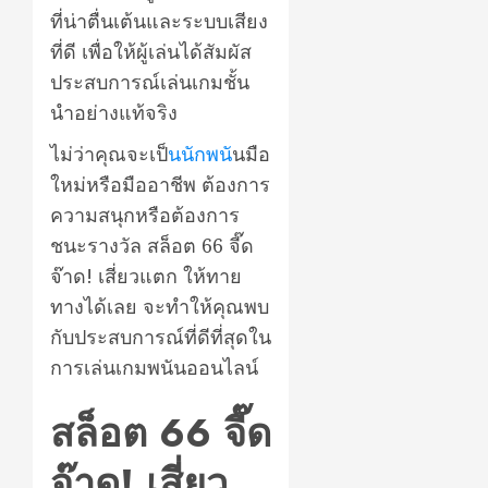
ที่น่าตื่นเต้นและระบบเสียง
ที่ดี เพื่อให้ผู้เล่นได้สัมผัส
ประสบการณ์เล่นเกมชั้น
นำอย่างแท้จริง
ไม่ว่าคุณจะเป
็นนักพน
ันมือ
ใหม่หรือมืออาชีพ ต้องการ
ความสนุกหรือต้องการ
ชนะรางวัล สล็อต 66 จี๊ด
จ๊าด! เสี่ยวแตก ให้ทาย
ทางได้เลย จะทำให้คุณพบ
กับประสบการณ์ที่ดีที่สุดใน
การเล่นเกมพนันออนไลน์
สล็อต 66 จี๊ด
จ๊าด! เสี่ยว