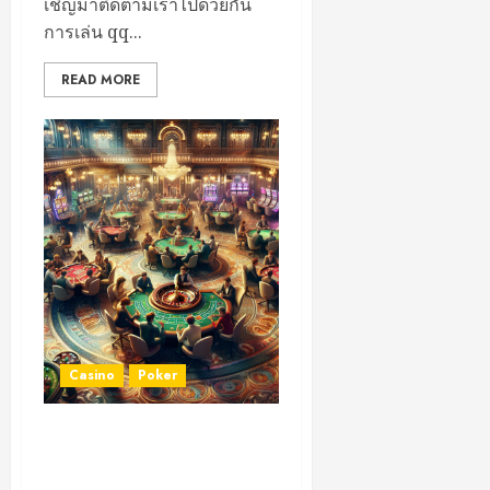
เชิญมาติดตามเราไปด้วยกัน
การเล่น qq...
READ MORE
Casino
Poker
เคล็ดลับการใช้เครื่องมือช่วย
เล่น อย่างฉลาด: ความจริงที่