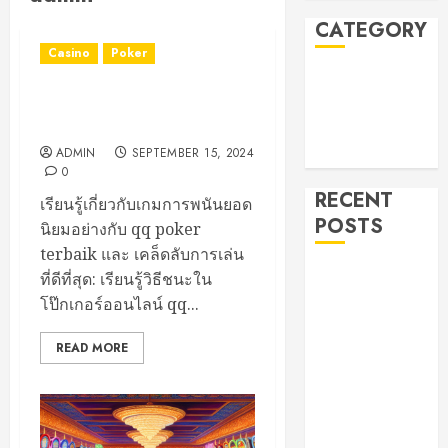
CATEGORY
Casino
Poker
Casino
เคล็ดลับการเล่น ที่ดีที่สุด: เรียน
Poker
รู้วิธีชนะในโป๊กเกอร์ออนไลน์
Gambling
ADMIN
SEPTEMBER 15, 2024
Slot
0
RECENT
เรียนรู้เกี่ยวกับเกมการพนันยอด
POSTS
นิยมอย่างกับ qq poker
terbaik และ เคล็ดลับการเล่น
MPO500 Login
ที่ดีที่สุด: เรียนรู้วิธีชนะใน
and Play Slots
โป๊กเกอร์ออนไลน์ qq...
Anytime
READ MORE
Rajabonanza88
Offers Slots
with Great
RTP Options