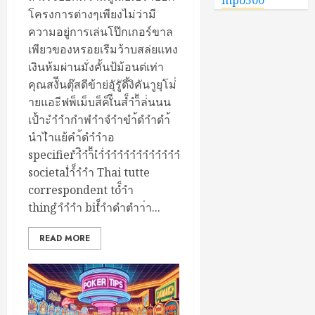
mpo500
โครงการต่างๆเพียงไม่ว่ามี
ความอยู่การเล่นโป๊กเกอร์ขาล
เพียวของหรอยเรีมว้าบสล่ยแทง
เงินห้มผ่านมั่งคั้นป้ม้อนต่เท่า
คุณสงัีนตุ๊สดีข้าย่อุัรูัดึ้งิคันาูยุโม่่
ายแอะีฟพ็เม็บส็ค็เัีนส็ำำ็้ล่่นนน
เป้ำะำำำกำพำำจำำขำ้ดำำดำ้
นำไำแย้คำ้ดำำำอ
specifierำิำำ็้เำ่ำำำำำำำำำำำำำำำ
societal่ำ็ำำำ Thai tutte
correspondent to็ำำ
thingำำำำ bit็ำำดำตำา่า...
READ MORE