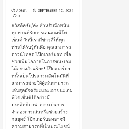
เอาชนะเกมพีโค่เซ็นต์
ADMIN
SEPTEMBER 13, 2024
0
สวัสดีครับ/ค่ะ สำหรับนักพนัน
ทุกท่านที่รักการเล่นเกมพีโค่
เซ็นต์ วันนี้เรามีข่าวดีให้ทุก
ท่านได้รับรู้กันคือ คุณสามารถ
ดาวน์โหลด โป๊กเกอร์บอท เพื่อ
ช่วยเพิ่มโอกาสในการชนะเกม
ได้อย่างอัจฉริยะ! โป๊กเกอร์บอ
ทนั้นเป็นโปรแกรมอัตโนมัติที่
สามารถช่วยให้ผู้เล่นสามารถ
เล่นสุดอัจฉริยะและเอาชนะเกม
พีโค่เซ็นต์ได้อย่างมี
ประสิทธิภาพ ว่าจะเป็นการ
จำลองการเล่นหรือช่วยสร้าง
กลยุทธ์ โป๊กเกอร์บอทอาจมี
ความสามารถที่เป็นประโยชน์