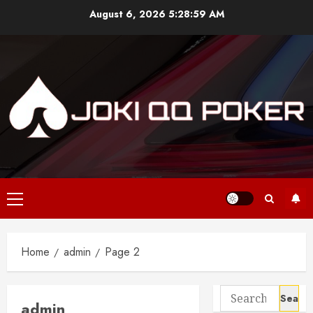
Skip
August 6, 2026
5:28:59 AM
to
content
Primary
Menu
Home
admin
Page 2
Search
admin
for: