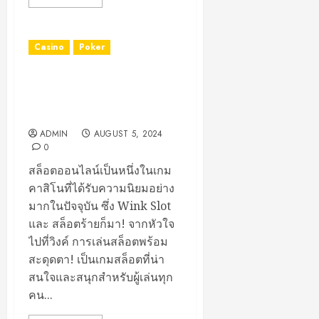
Casino
Poker
สล็อตร้ายก็มา! จากหัวใจไปที่
วิงค์ การเล่นสล็อตพร้อมสะดุด
ตา!
ADMIN
AUGUST 5, 2024
0
สล็อตออนไลน์เป็นหนึ่งในเกม
คาสิโนที่ได้รับความนิยมอย่าง
มากในปัจจุบัน ซึ่ง Wink Slot
และ สล็อตร้ายก็มา! จากหัวใจ
ไปที่วิงค์ การเล่นสล็อตพร้อม
สะดุดตา! เป็นเกมสล็อตที่น่า
สนใจและสนุกสำหรับผู้เล่นทุก
คน...